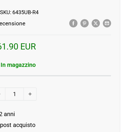
 SKU:
6435UB-R4
ecensione
rezzo
61.90 EUR
contato
In magazzino
2 anni
 post acquisto