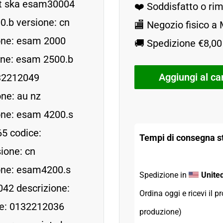
nt ska esam30004
❤️ Soddisfatto o r
.b versione: cn
🏬 Negozio fisico a
one: esam 2000
🚚 Spedizione €8,00 
one: esam 2500.b
Aggiungi al car
132212049
ne: au nz
one: esam 4200.s
65 codice:
Tempi di consegna st
ione: cn
one: esam4200.s
Spedizione in 
Unite
42 descrizione:
Ordina oggi e ricevi il pr
ce: 0132212036
produzione)