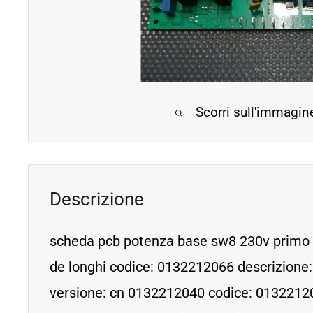
Scorri sull'immagin
Descrizione
scheda pcb potenza base sw8 230v primo t
de longhi codice: 0132212066 descrizion
versione: cn 0132212040 codice: 01322120