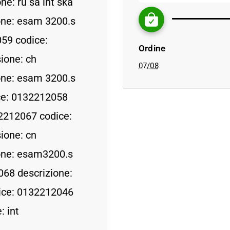
e: ru sa int ska
one: esam 3200.s
059 codice:
Ordine
ione: ch
07/08
one: esam 3200.s
ce: 0132212058
2212067 codice:
ione: cn
one: esam3200.s
68 descrizione:
ice: 0132212046
: int