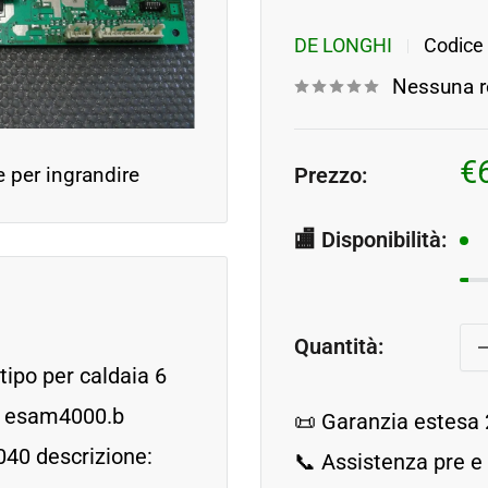
DE LONGHI
Codice
Nessuna r
P
€
Prezzo:
e per ingrandire
s
🏬 Disponibilità:
Quantità:
ipo per caldaia 6
e: esam4000.b
📜 Garanzia estesa 
40 descrizione:
📞 Assistenza pre e