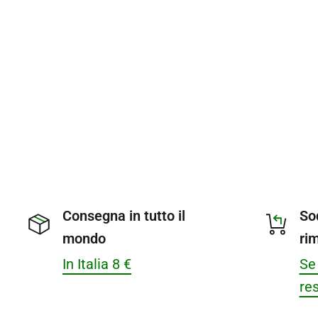
Consegna in tutto il
So
mondo
ri
In Italia 8 €
Se 
res