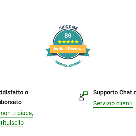
89
Verified Reviews
ddisfatto o
Supporto Chat o
mborsato
Servizio clienti
non ti piace,
tituiscilo