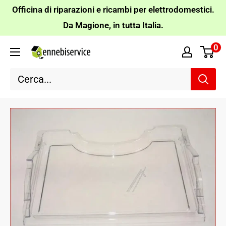
Vai
Officina di riparazioni e ricambi per elettrodomestici.
al
Da Magione, in tutta Italia.
contenuto
0
Ennebiservice