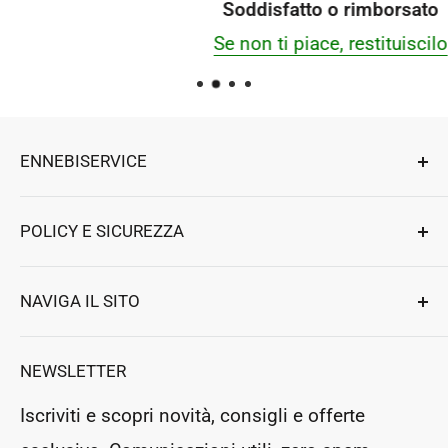
Soddisfatto o rimborsato
Se non ti piace, restituiscilo
ENNEBISERVICE
Esperti di riparazioni, componenti e accessori
POLICY E SICUREZZA
per elettrodomestici e professionali.
Ennebiservice Srls
Privacy e Sicurezza
NAVIGA IL SITO
Strada Ludovico Ariosto 63
Termini e Condizioni
Magione
,
Perugia
, Italy
Assistenza clienti
Resi e Rimborsi
NEWSLETTER
P.Iva: IT03364130546
Prenota un appuntamento
Rea: PG283954
Iscriviti e scopri novità, consigli e offerte
Negozio Fisico