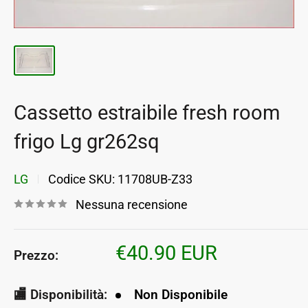
Cassetto estraibile fresh room
frigo Lg gr262sq
LG
Codice SKU:
11708UB-Z33
Nessuna recensione
Prezzo
€40.90 EUR
Prezzo:
scontato
🏬 Disponibilità:
Non Disponibile