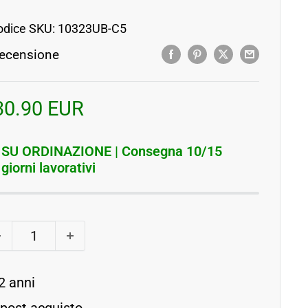
odice SKU:
10323UB-C5
ecensione
rezzo
30.90 EUR
contato
SU ORDINAZIONE | Consegna 10/15
giorni lavorativi
2 anni