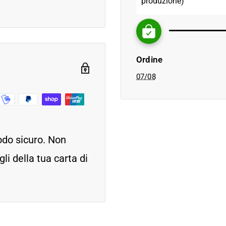
produzione)
Ordine
07/08
odo sicuro. Non
i della tua carta di