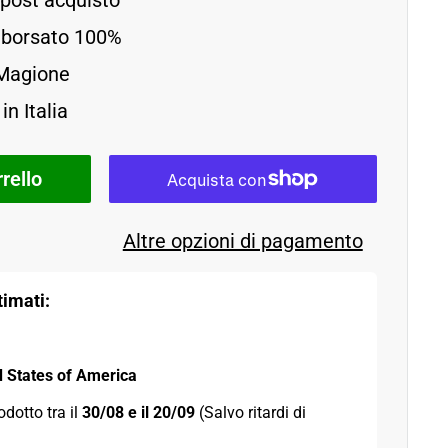
 post acquisto
imborsato 100%
 Magione
in Italia
rello
Altre opzioni di pagamento
imati:
d States of America
odotto tra il 
30/08 e il 20/09 
(Salvo ritardi di 