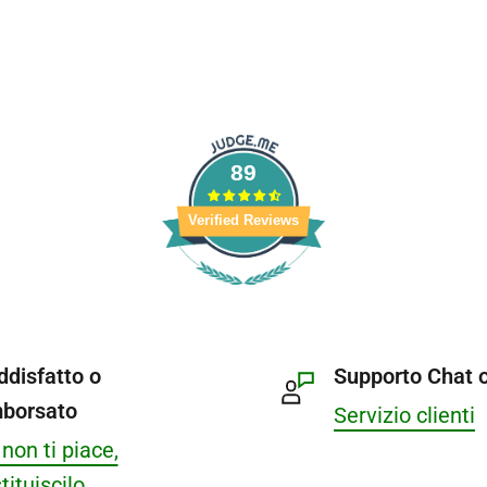
89
Verified Reviews
ddisfatto o
Supporto Chat o
mborsato
Servizio clienti
non ti piace,
tituiscilo