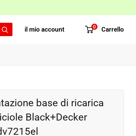
0
il mio account
Carrello
tazione base di ricarica
riciole Black+Decker
dv7215el