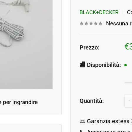
BLACK+DECKER
C
Nessuna r
P
€
Prezzo:
s
🏬 Disponibilità:
Quantità:
e per ingrandire
📜 Garanzia estesa 