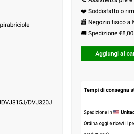
📞 Assistenza pre e
❤️ Soddisfatto o r
🏬 Negozio fisico a
pirabriciole
🚚 Spedizione €8,00 
Aggiungi al car
Tempi di consegna st
JDVJ315J/DVJ320J
Spedizione in 
Unite
Ordina oggi e ricevi il pr