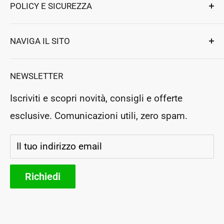
POLICY E SICUREZZA
per elettrodomestici e professionali.
Ennebiservice Srls
Privacy e Sicurezza
NAVIGA IL SITO
Strada Ludovico Ariosto 63
Termini e Condizioni
Magione
,
Perugia
, Italy
Assistenza clienti
Resi e Rimborsi
NEWSLETTER
P.Iva: IT03364130546
Prenota un appuntamento
Rea: PG283954
Iscriviti e scopri novità, consigli e offerte
Negozio Fisico
esclusive. Comunicazioni utili, zero spam.
Segui il tuo ordine
Storia e futuro
Il tuo indirizzo email
Parteners
Richiedi