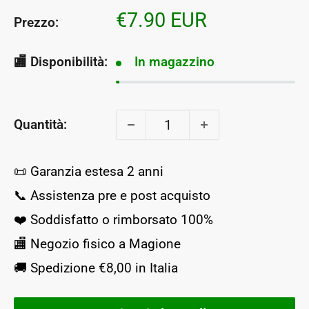
Prezzo
€7.90 EUR
Prezzo:
scontato
🏬 Disponibilità:
In magazzino
Quantità:
📜 Garanzia estesa 2 anni
📞 Assistenza pre e post acquisto
❤️ Soddisfatto o rimborsato 100%
🏬 Negozio fisico a Magione
🚚 Spedizione €8,00 in Italia