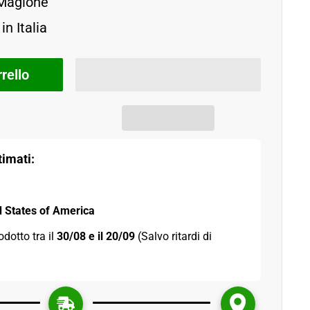
 Magione
in Italia
rello
imati:
d States of America
odotto tra il 
30/08 e il 20/09 
(Salvo ritardi di 