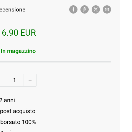
ecensione
rezzo
16.90 EUR
contato
In magazzino
2 anni
 post acquisto
imborsato 100%