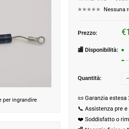
Nessuna r
P
€
Prezzo:
s
🏬 Disponibilità:
Quantità:
📜 Garanzia estesa 
e per ingrandire
📞 Assistenza pre e
❤️ Soddisfatto o r