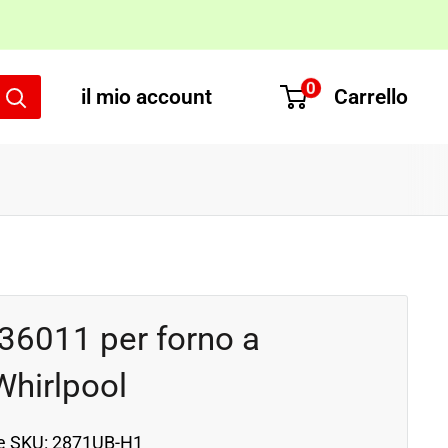
0
il mio account
Carrello
36011 per forno a
hirlpool
e SKU:
2871UB-H1