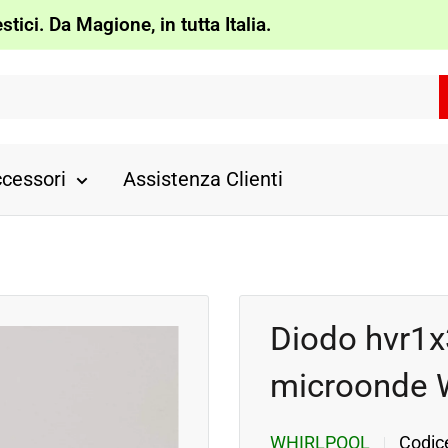
tici. Da Magione, in tutta Italia.
cessori
Assistenza Clienti
Diodo hvr1x
microonde W
WHIRLPOOL
Codic