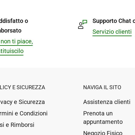
ddisfatto o
Supporto Chat o
mborsato
Servizio clienti
non ti piace,
tituiscilo
LICY E SICUREZZA
NAVIGA IL SITO
ivacy e Sicurezza
Assistenza clienti
rmini e Condizioni
Prenota un
appuntamento
si e Rimborsi
Negozio Fisico