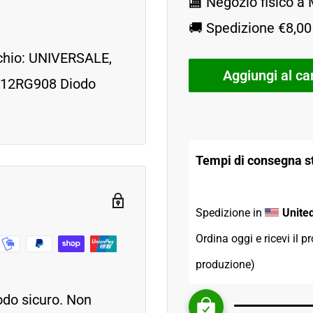
🏬 Negozio fisico a
🚚 Spedizione €8,00 
chio: UNIVERSALE,
Aggiungi al car
-12RG908 Diodo
Tempi di consegna st
Spedizione in 
Unite
Ordina oggi e ricevi il pr
produzione)
odo sicuro. Non