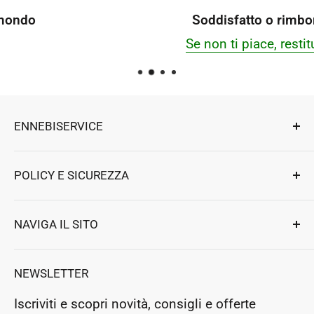
Soddisfatto o rimborsato
Se non ti piace, restituiscilo
ENNEBISERVICE
Esperti di riparazioni, componenti e accessori
POLICY E SICUREZZA
per elettrodomestici e professionali.
Ennebiservice Srls
Privacy e Sicurezza
NAVIGA IL SITO
Strada Ludovico Ariosto 63
Termini e Condizioni
Magione
,
Perugia
, Italy
Assistenza clienti
Resi e Rimborsi
NEWSLETTER
P.Iva: IT03364130546
Prenota un appuntamento
Rea: PG283954
Iscriviti e scopri novità, consigli e offerte
Negozio Fisico