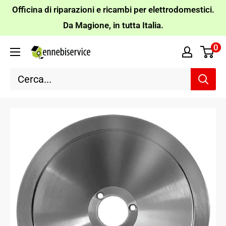
Vai
Officina di riparazioni e ricambi per elettrodomestici.
al
Da Magione, in tutta Italia.
contenuto
0
Ennebiservice