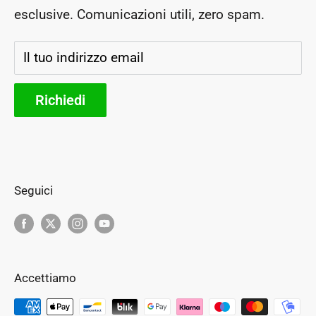
esclusive. Comunicazioni utili, zero spam.
Segui il tuo ordine
Storia e futuro
Il tuo indirizzo email
Parteners
Richiedi
Seguici
Accettiamo