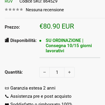
RGV
Codice SKU:
8645Z9
Nessuna recensione
Prezzo
€80.90 EUR
Prezzo:
scontato
🏬 Disponibilità:
SU ORDINAZIONE |
Consegna 10/15 giorni
lavorativi
Quantità:
📜 Garanzia estesa 2 anni
📞 Assistenza pre e post acquisto
❤️ Soddisfatto o rimborsato 100%