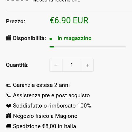
Prezzo
€6.90 EUR
Prezzo:
scontato
🏬 Disponibilità:
In magazzino
Quantità:
📜 Garanzia estesa 2 anni
📞 Assistenza pre e post acquisto
❤️ Soddisfatto o rimborsato 100%
🏬 Negozio fisico a Magione
🚚 Spedizione €8,00 in Italia