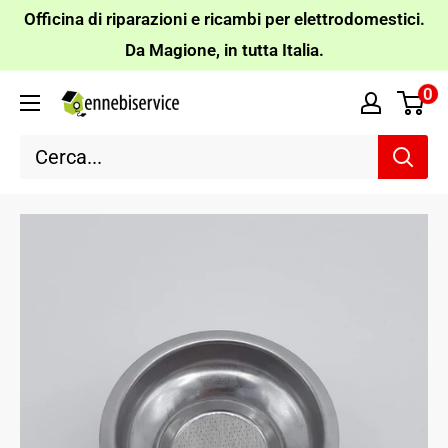
Vai
Officina di riparazioni e ricambi per elettrodomestici.
al
Da Magione, in tutta Italia.
contenuto
0
Ennebiservice