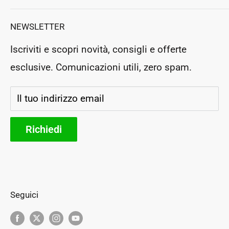
Magione
,
Perugia
, Italy
Assistenza clienti
Resi e Rimborsi
NEWSLETTER
P.Iva: IT03364130546
Prenota un appuntamento
Rea: PG283954
Iscriviti e scopri novità, consigli e offerte
Negozio Fisico
esclusive. Comunicazioni utili, zero spam.
Segui il tuo ordine
Storia e futuro
Il tuo indirizzo email
Parteners
Richiedi
Seguici