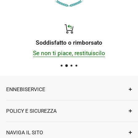
Soddisfatto o rimborsato
Se non ti piace, restituiscilo
ENNEBISERVICE
Esperti di riparazioni, componenti e accessori
POLICY E SICUREZZA
per elettrodomestici e professionali.
Ennebiservice Srls
Privacy e Sicurezza
NAVIGA IL SITO
Strada Ludovico Ariosto 63
Termini e Condizioni