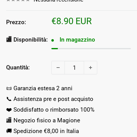
Prezzo
€8.90 EUR
Prezzo:
scontato
🏬 Disponibilità:
In magazzino
Quantità:
📜 Garanzia estesa 2 anni
📞 Assistenza pre e post acquisto
❤️ Soddisfatto o rimborsato 100%
🏬 Negozio fisico a Magione
🚚 Spedizione €8,00 in Italia