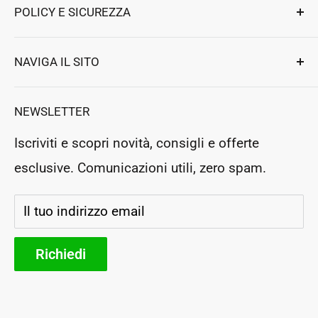
POLICY E SICUREZZA
per elettrodomestici e professionali.
Ennebiservice Srls
Privacy e Sicurezza
NAVIGA IL SITO
Strada Ludovico Ariosto 63
Termini e Condizioni
Magione
,
Perugia
, Italy
Assistenza clienti
Resi e Rimborsi
NEWSLETTER
P.Iva: IT03364130546
Prenota un appuntamento
Rea: PG283954
Iscriviti e scopri novità, consigli e offerte
Negozio Fisico
esclusive. Comunicazioni utili, zero spam.
Segui il tuo ordine
Storia e futuro
Il tuo indirizzo email
Parteners
Richiedi