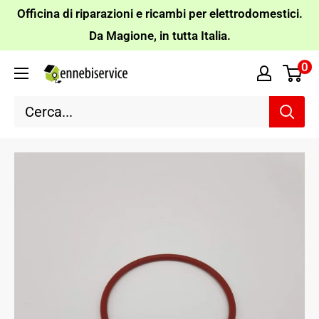
Vai
Officina di riparazioni e ricambi per elettrodomestici.
al
Da Magione, in tutta Italia.
contenuto
0
Ennebiservice