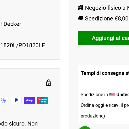
🏬 Negozio fisico a
🚚 Spedizione €8,00 
ck+Decker
Aggiungi al car
/PD1820L/PD1820LF
Tempi di consegna st
Spedizione in 
Unite
Ordina oggi e ricevi il pr
produzione)
odo sicuro. Non