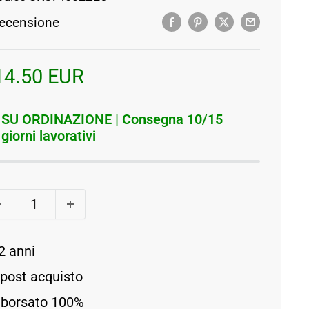
ecensione
rezzo
14.50 EUR
contato
SU ORDINAZIONE | Consegna 10/15
giorni lavorativi
2 anni
 post acquisto
imborsato 100%