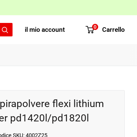
0
il mio account
Carrello
irapolvere flexi lithium
er pd1420l/pd1820l
odice SKU:
4002Z25