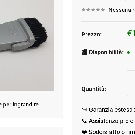
Nessuna r
P
€
Prezzo:
s
🏬 Disponibilità:
Quantità:
e per ingrandire
📜 Garanzia estesa 
📞 Assistenza pre e
❤️ Soddisfatto o r