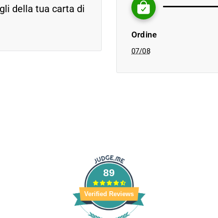
i della tua carta di
Ordine
07/08
89
Verified Reviews