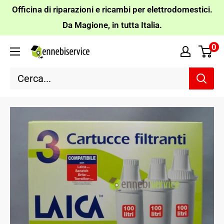
Vai
Officina di riparazioni e ricambi per elettrodomestici.
al
Da Magione, in tutta Italia.
contenuto
0
Ennebiservice