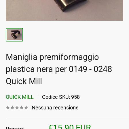
Maniglia premiformaggio
plastica nera per 0149 - 0248
Quick Mill
QUICK MILL
Codice SKU:
958
Nessuna recensione
Prezzo
€15.90 EUR
Prezzo: