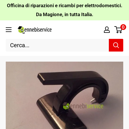
Vai
Officina di riparazioni e ricambi per elettrodomestici.
al
Da Magione, in tutta Italia.
contenuto
0
Ennebiservice