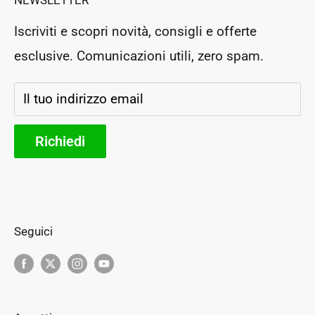
P.Iva: IT03364130546
Prenota un appuntamento
Rea: PG283954
Iscriviti e scopri novità, consigli e offerte
Negozio Fisico
esclusive. Comunicazioni utili, zero spam.
Segui il tuo ordine
Storia e futuro
Il tuo indirizzo email
Parteners
Richiedi
Seguici