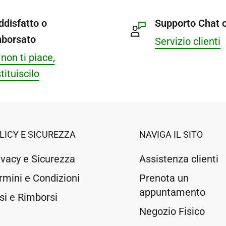
ddisfatto o
Supporto Chat o
mborsato
Servizio clienti
non ti piace,
tituiscilo
LICY E SICUREZZA
NAVIGA IL SITO
ivacy e Sicurezza
Assistenza clienti
rmini e Condizioni
Prenota un
appuntamento
si e Rimborsi
Negozio Fisico