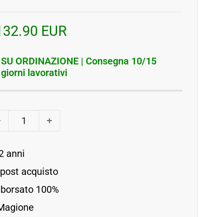
rezzo
132.90 EUR
contato
SU ORDINAZIONE | Consegna 10/15
giorni lavorativi
2 anni
 post acquisto
imborsato 100%
 Magione