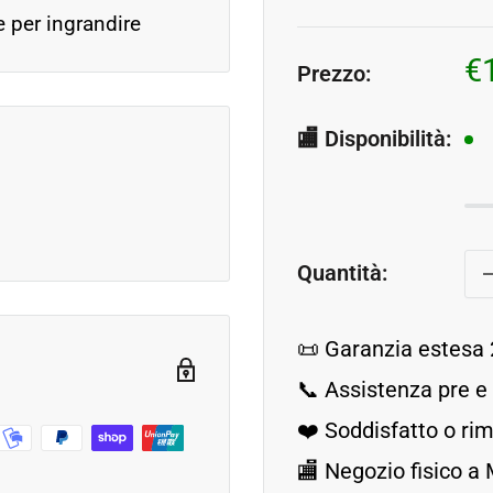
e per ingrandire
P
€
Prezzo:
s
🏬 Disponibilità:
Quantità:
📜 Garanzia estesa 
📞 Assistenza pre e
❤️ Soddisfatto o r
🏬 Negozio fisico a