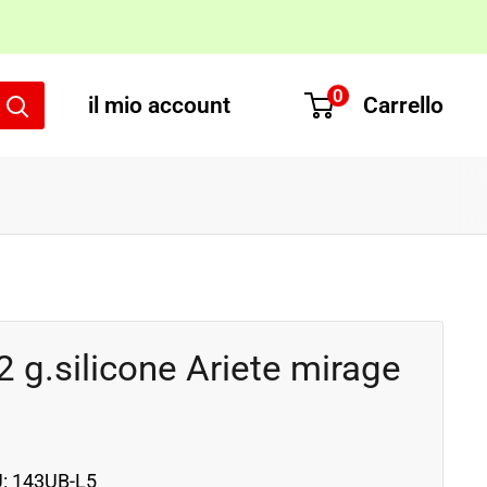
0
il mio account
Carrello
 g.silicone Ariete mirage
U:
143UB-L5