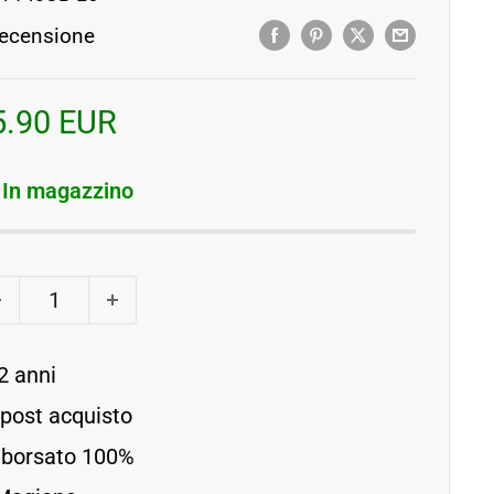
ecensione
rezzo
5.90 EUR
contato
In magazzino
2 anni
 post acquisto
imborsato 100%