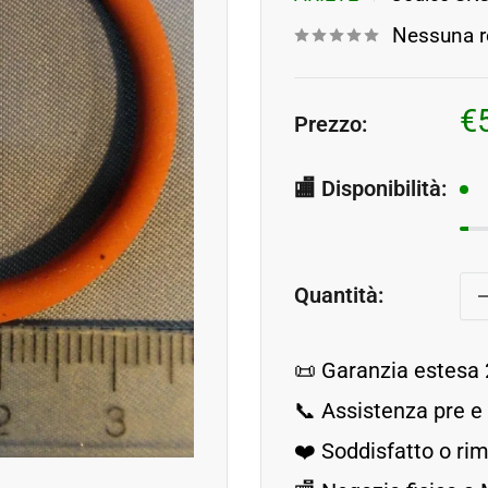
Nessuna r
P
€
Prezzo:
s
🏬 Disponibilità:
Quantità:
📜 Garanzia estesa 
📞 Assistenza pre e
❤️ Soddisfatto o r