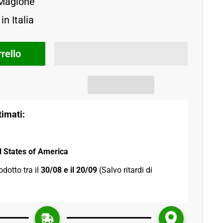
 Magione
in Italia
rello
imati:
d States of America
odotto tra il 
30/08 e il 20/09 
(Salvo ritardi di 