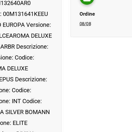
M132640AR0
ce: 00M131641KEEU
Ordine
 EUROPA Versione:
08/08
DOLCEAROMA DELUXE
ARBR Descrizione:
one: Codice:
MA DELUXE
EPUS Descrizione:
ne: Codice:
ne: INT Codice:
CA SILVER BOMANN
one: ELITE