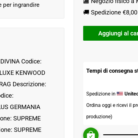
🏬 Negozio fisico a
e per ingrandire
🚚 Spedizione €8,00 
Aggiungi al car
DIVINA Codice:
Tempi di consegna st
DELUXE KENWOOD
RAG Descrizione:
Spedizione in 
Unite
dice:
Ordina oggi e ricevi il pr
PLUS GERMANIA
produzione)
zione: SUPREME
zione: SUPREME