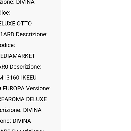
zione: DIVINA
ice:
DELUXE OTTO
1ARD Descrizione:
dice:
MEDIAMARKET
R0 Descrizione:
00M131601KEEU
 EUROPA Versione:
OLCEAROMA DELUXE
rizione: DIVINA
one: DIVINA