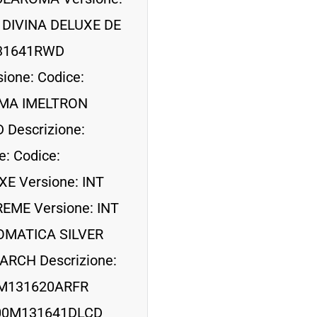
: DIVINA DELUXE DE
131641RWD
one: Codice:
OMA IMELTRON
 Descrizione:
: Codice:
E Versione: INT
EME Versione: INT
TOMATICA SILVER
ARCH Descrizione:
0M131620ARFR
: 00M131641DLCD