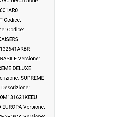
AR0 Descrizione:
2601AR0
T Codice:
e: Codice:
KAISERS
M132641ARBR
RASILE Versione:
PREME DELUXE
crizione: SUPREME
Descrizione:
 00M131621KEEU
 EUROPA Versione:
CEAROMA Versione: