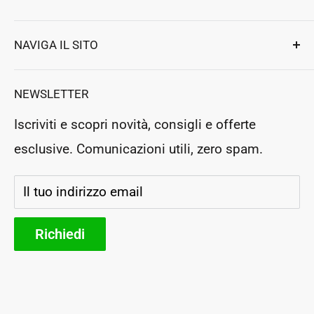
per elettrodomestici e professionali.
Ennebiservice Srls
Privacy e Sicurezza
NAVIGA IL SITO
Strada Ludovico Ariosto 63
Termini e Condizioni
Magione
,
Perugia
, Italy
Assistenza clienti
Resi e Rimborsi
NEWSLETTER
P.Iva: IT03364130546
Prenota un appuntamento
Rea: PG283954
Iscriviti e scopri novità, consigli e offerte
Negozio Fisico
esclusive. Comunicazioni utili, zero spam.
Segui il tuo ordine
Storia e futuro
Il tuo indirizzo email
Parteners
Richiedi