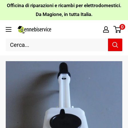
Vai
Officina di riparazioni e ricambi per elettrodomestici.
al
Da Magione, in tutta Italia.
contenuto
0
Ennebiservice