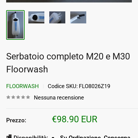
Serbatoio completo M20 e M30
Floorwash
FLOORWASH
Codice SKU:
FLO8026Z19
Nessuna recensione
Prezzo
€98.90 EUR
Prezzo:
scontato
🏬 Disponibilità:
Su Ordinazione. Consegna