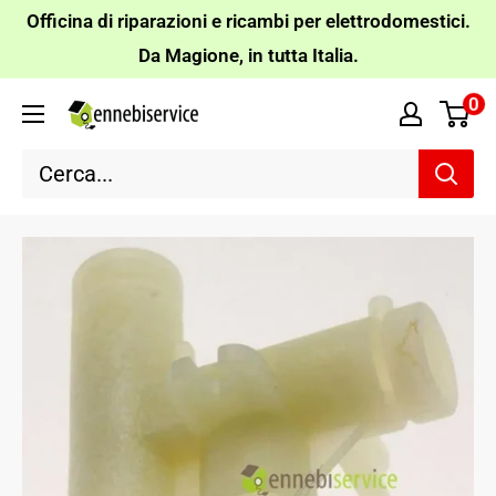
Vai
Officina di riparazioni e ricambi per elettrodomestici.
al
Da Magione, in tutta Italia.
contenuto
0
Ennebiservice