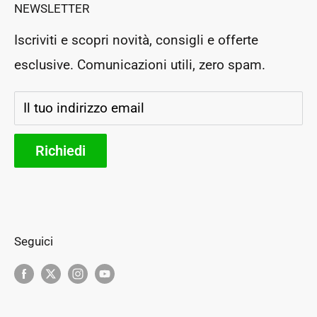
NEWSLETTER
P.Iva: IT03364130546
Prenota un appuntamento
Rea: PG283954
Iscriviti e scopri novità, consigli e offerte
Negozio Fisico
esclusive. Comunicazioni utili, zero spam.
Segui il tuo ordine
Storia e futuro
Il tuo indirizzo email
Parteners
Richiedi
Seguici